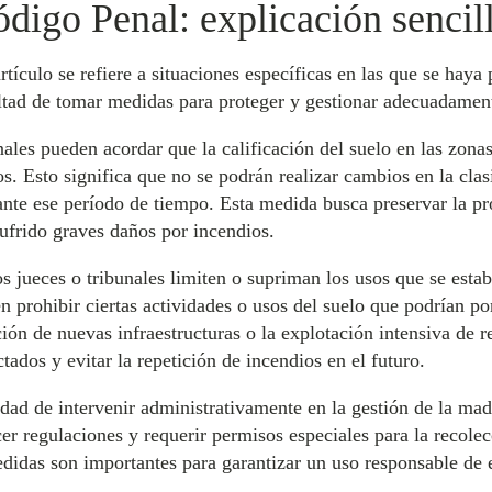
ódigo Penal: explicación sencil
tículo se refiere a situaciones específicas en las que se haya
cultad de tomar medidas para proteger y gestionar adecuadament
nales pueden acordar que la calificación del suelo en las zona
os. Esto significa que no se podrán realizar cambios en la cla
ante ese período de tiempo. Esta medida busca preservar la pr
sufrido graves daños por incendios.
os jueces o tribunales limiten o supriman los usos que se esta
en prohibir ciertas actividades o usos del suelo que podrían po
ión de nuevas infraestructuras o la explotación intensiva de 
ctados y evitar la repetición de incendios en el futuro.
lidad de intervenir administrativamente en la gestión de la m
er regulaciones y requerir permisos especiales para la recolec
didas son importantes para garantizar un uso responsable de e