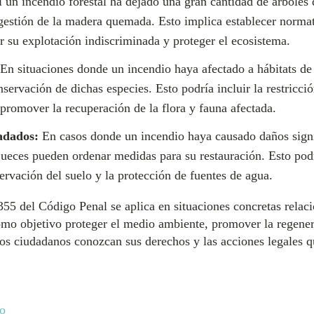
 un incendio forestal ha dejado una gran cantidad de árboles
 gestión de la madera quemada. Esto implica establecer normat
ar su explotación indiscriminada y proteger el ecosistema.
En situaciones donde un incendio haya afectado a hábitats de 
servación de dichas especies. Esto podría incluir la restricc
promover la recuperación de la flora y fauna afectada.
adados:
En casos donde un incendio haya causado daños signi
ueces pueden ordenar medidas para su restauración. Esto podría
vación del suelo y la protección de fuentes de agua.
55 del Código Penal se aplica en situaciones concretas relaci
mo objetivo proteger el medio ambiente, promover la regener
los ciudadanos conozcan sus derechos y las acciones legales q
do