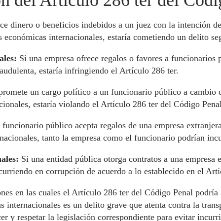
n del Artículo 286 ter del Cód
e dinero o beneficios indebidos a un juez con la intención d
s económicas internacionales, estaría cometiendo un delito se
ales:
Si una empresa ofrece regalos o favores a funcionarios p
audulenta, estaría infringiendo el Artículo 286 ter.
promete un cargo político a un funcionario público a cambio d
ionales, estaría violando el Artículo 286 ter del Código Penal
 funcionario público acepta regalos de una empresa extranjera 
acionales, tanto la empresa como el funcionario podrían incurr
ales:
Si una entidad pública otorga contratos a una empresa e
curriendo en corrupción de acuerdo a lo establecido en el Artí
nes en las cuales el Artículo 286 ter del Código Penal podría 
 internacionales es un delito grave que atenta contra la trans
 y respetar la legislación correspondiente para evitar incurrir