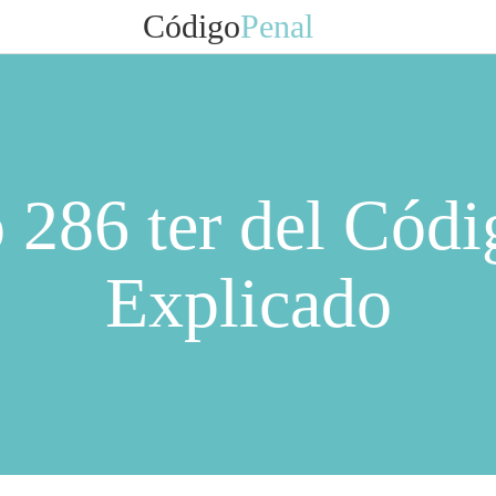
Código
Penal
o 286 ter del Códi
Explicado