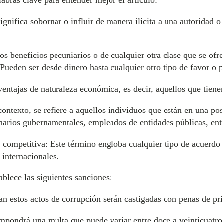
labras clave para entender mejor el artículo:
gnifica sobornar o influir de manera ilícita a una autoridad o
los beneficios pecuniarios o de cualquier otra clase que se 
. Pueden ser desde dinero hasta cualquier otro tipo de favor o p
 ventajas de naturaleza económica, es decir, aquellos que tien
contexto, se refiere a aquellos individuos que están en una po
narios gubernamentales, empleados de entidades públicas, entr
a competitiva: Este término engloba cualquier tipo de acuerdo
 internacionales.
ablece las siguientes sanciones:
n estos actos de corrupción serán castigadas con penas de pri
impondrá una multa que puede variar entre doce a veinticuatro