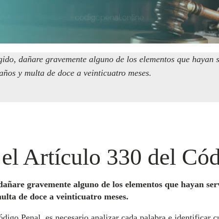
gido, dañare gravemente alguno de los elementos que hayan se
 años y multa de doce a veinticuatro meses.
 el Artículo 330 del Có
dañare gravemente alguno de los elementos que hayan servi
ulta de doce a veinticuatro meses.
digo Penal, es necesario analizar cada palabra e identificar c