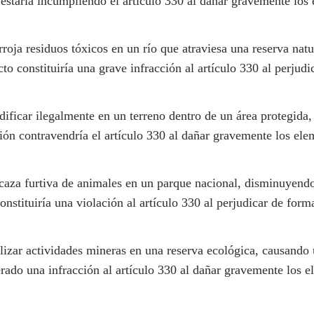
o estaría incumpliendo el artículo 330 al dañar gravemente los
oja residuos tóxicos en un río que atraviesa una reserva nat
to constituiría una grave infracción al artículo 330 al perjudi
ificar ilegalmente en un terreno dentro de un área protegida, 
ción contravendría el artículo 330 al dañar gravemente los el
caza furtiva de animales en un parque nacional, disminuyendo
onstituiría una violación al artículo 330 al perjudicar de for
zar actividades mineras en una reserva ecológica, causando u
erado una infracción al artículo 330 al dañar gravemente los 