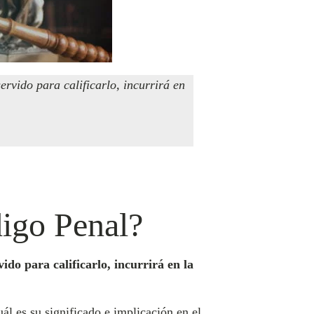
rvido para calificarlo, incurrirá en
digo Penal?
do para calificarlo, incurrirá en la
uál es su significado e implicación en el