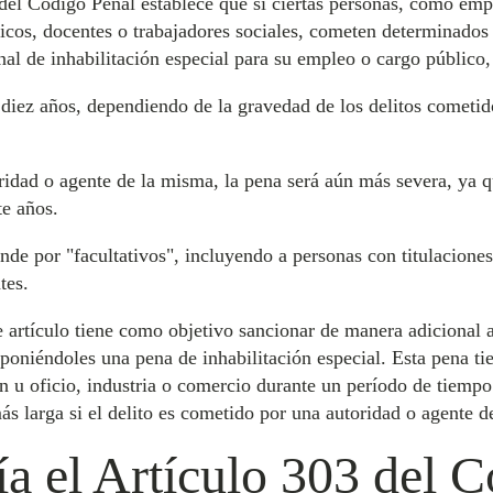
del Código Penal establece que si ciertas personas, como empr
licos, docentes o trabajadores sociales, cometen determinados 
al de inhabilitación especial para su empleo o cargo público, 
y diez años, dependiendo de la gravedad de los delitos cometi
ridad o agente de la misma, la pena será aún más severa, ya qu
te años.
nde por "facultativos", incluyendo a personas con titulacione
tes.
te artículo tiene como objetivo sancionar de manera adicional 
mponiéndoles una pena de inhabilitación especial. Esta pena t
ón u oficio, industria o comercio durante un período de tiemp
más larga si el delito es cometido por una autoridad o agente 
a el Artículo 303 del 