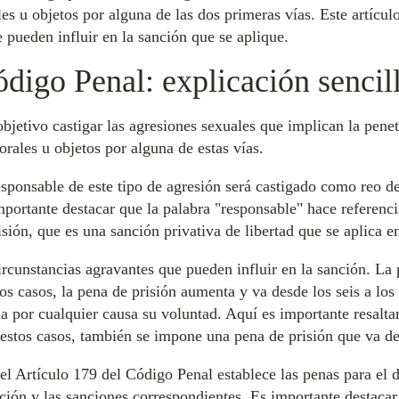
s u objetos por alguna de las dos primeras vías. Este artículo
e pueden influir en la sanción que se aplique.
ódigo Penal: explicación sencil
bjetivo castigar las agresiones sexuales que implican la penet
rales u objetos por alguna de estas vías.
esponsable de este tipo de agresión será castigado como reo d
mportante destacar que la palabra "responsable" hace referenc
ión, que es una sanción privativa de libertad que se aplica en 
ircunstancias agravantes que pueden influir en la sanción. La
os casos, la pena de prisión aumenta y va desde los seis a lo
a por cualquier causa su voluntad. Aquí es importante resaltar
 estos casos, también se impone una pena de prisión que va de
el Artículo 179 del Código Penal establece las penas para el d
ación y las sanciones correspondientes. Es importante destacar 