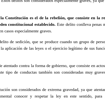
. Estos delitos son considerados especialmente graves, ya que 
a Constitución es el de la rebelión, que consiste en la re
rden constitucional establecido.
Este delito conlleva penas 
en casos especialmente graves.
 delito de sedición, que se produce cuando un grupo de pers
 la aplicación de las leyes o el ejercicio legítimo de sus func
de atentado contra la forma de gobierno, que consiste en actos
ste tipo de conductas también son consideradas muy graves
titución son considerados de extrema gravedad, ya que atenta
ental conocer y respetar la ley en este sentido, para ga