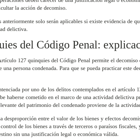
 operaciones deben carecer de una justificación legal o económi
icultar la acción de decomiso.
anteriormente solo serán aplicables si existe evidencia de qu
ad delictiva.
uies del Código Penal: explicac
 Artículo 127 quinquies del Código Penal permite el decomiso 
 de una persona condenada. Para que se pueda practicar este d
tenciada por uno de los delitos contemplados en el artículo 1
ebe haberse cometido en el marco de una actividad delictiva p
elevante del patrimonio del condenado proviene de la actividad
a desproporción entre el valor de los bienes y efectos decomis
control de los bienes a través de terceros o paraísos fiscales, 
estino sin una justificación legal o económica válida.