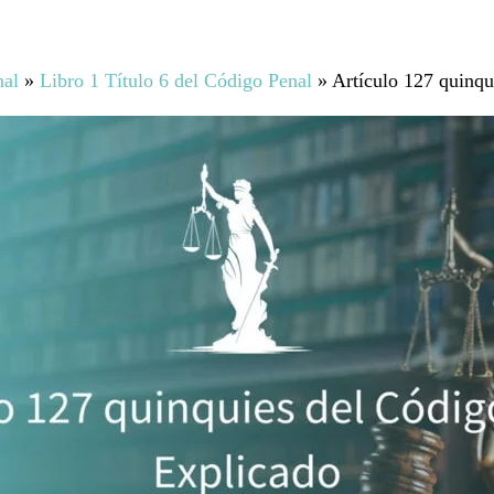
nal
»
Libro 1 Título 6 del Código Penal
»
Artículo 127 quinqu